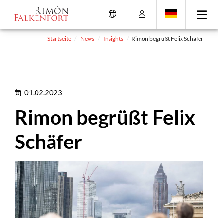
Direkt
Direkt
Direkt
Direkt
zum
zum
zur
zum
Inhalt
Hauptmenu
Suche
Footer
(Eingabetaste)
(Eingabetaste)
(Eingabetaste)
(Eingabetaste)
Startseite
News
Insights
Rimon begrüßt Felix Schäfer
01.02.2023
Rimon begrüßt Felix
Schäfer