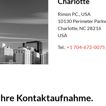
Charlotte
Rimon P.C., USA
10130 Perimeter Parkw
Charlotte, NC 28216
USA
Tel.:
+1 704-672-0075
 Ihre Kontaktaufnahme.