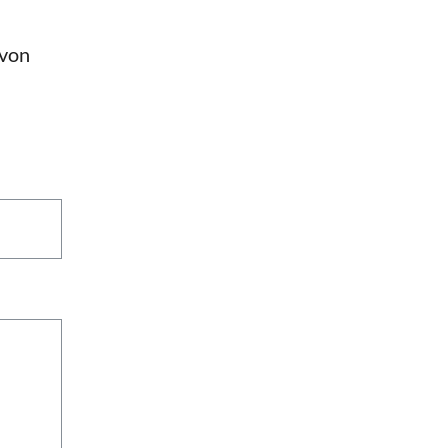
n
 von