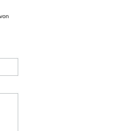
n
 von