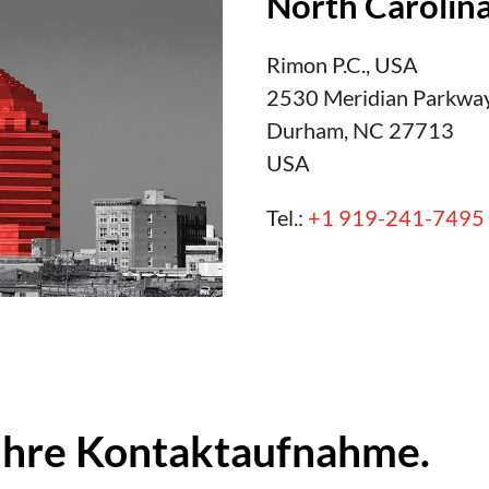
North Carolin
Rimon P.C., USA
2530 Meridian Parkway
Durham, NC 27713
USA
Tel.:
+1 919-241-7495
 Ihre Kontaktaufnahme.