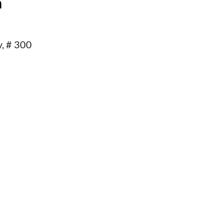
a
, # 300