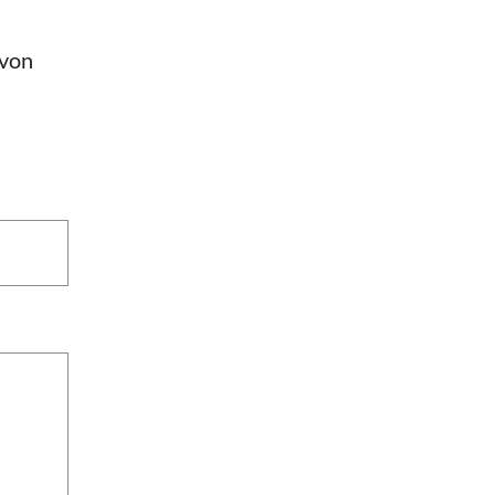
n
 von