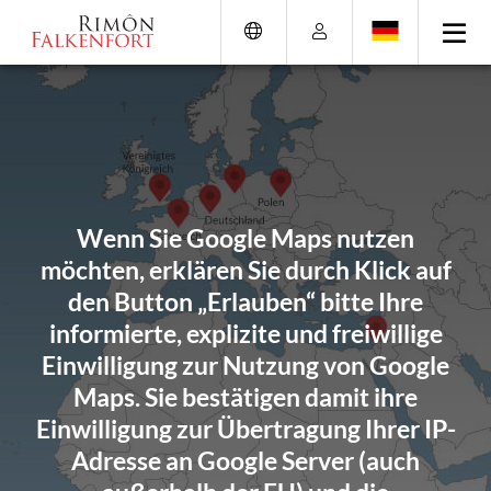
Direkt
Direkt
Direkt
Direkt
zum
zum
zur
zum
Inhalt
Hauptmenu
Suche
Footer
(Eingabetaste)
(Eingabetaste)
(Eingabetaste)
(Eingabetaste)
Wenn Sie Google Maps nutzen
möchten, erklären Sie durch Klick auf
den Button „Erlauben“ bitte Ihre
informierte, explizite und freiwillige
Einwilligung zur Nutzung von Google
Maps. Sie bestätigen damit ihre
Einwilligung zur Übertragung Ihrer IP-
Adresse an Google Server (auch