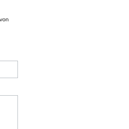
n
 von